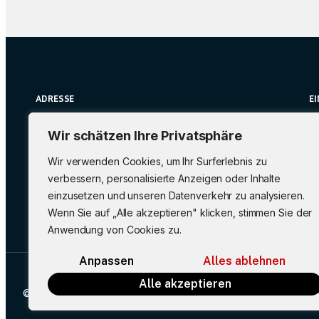
ADRESSE
EI
FV Ettlingenweier 1909 e.V.
i
Wir schätzen Ihre Privatsphäre
Am Sportplatz 27 76275
E
Ettlingen
Wir verwenden Cookies, um Ihr Surferlebnis zu
verbessern, personalisierte Anzeigen oder Inhalte
einzusetzen und unseren Datenverkehr zu analysieren.
Wenn Sie auf „Alle akzeptieren" klicken, stimmen Sie der
Anwendung von Cookies zu.
Anpassen
Alles ablehnen
Alle akzeptieren
© Urheberrecht. Alle Rechte vorbehalten.