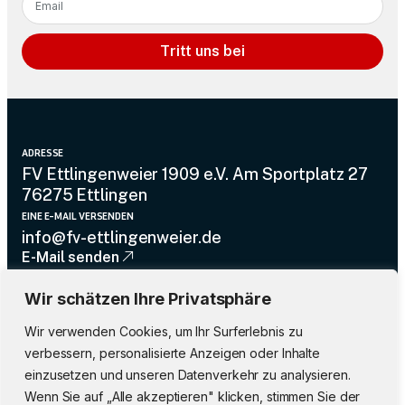
Tritt uns bei
Alternative:
ADRESSE
FV Ettlingenweier 1909 e.V. Am Sportplatz 27
76275 Ettlingen
EINE E-MAIL VERSENDEN
info@fv-ettlingenweier.de
E-Mail senden
UNTERSTÜTZUNG
Wir schätzen Ihre Privatsphäre
07243 / 91 4 31
Rufen Sie uns an
Wir verwenden Cookies, um Ihr Surferlebnis zu
DIREKTLINKS
verbessern, personalisierte Anzeigen oder Inhalte
Heim
einzusetzen und unseren Datenverkehr zu analysieren.
Wenn Sie auf „Alle akzeptieren" klicken, stimmen Sie der