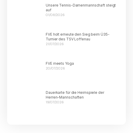
Unsere Tennis-Damenmannschaft steigt
auf
01/08/2026
FVE holt erneute den Sieg beim Ü35-
Turnier des TSV Loffenau
21/07/2026
FVE meets Yoga
20/07/2026
Dauerkarte für die Heimspiele der
Herren-Mannschaften
19/07/2026