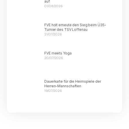
auf
01/08/2026
FVE holt erneute den Sieg beim Ü35-
Turnier des TSV Loffenau
21/07/2026
FVE meets Yoga
20/07/2026
Dauerkarte für die Heimspiele der
Herren-Mannschaften
19/07/2026