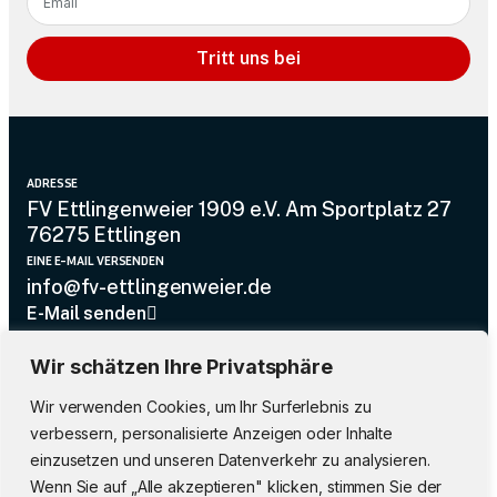
Tritt uns bei
ADRESSE
FV Ettlingenweier 1909 e.V. Am Sportplatz 27
76275 Ettlingen
EINE E-MAIL VERSENDEN
info@fv-ettlingenweier.de
E-Mail senden
UNTERSTÜTZUNG
Wir schätzen Ihre Privatsphäre
07243 / 91 4 31
Rufen Sie uns an
Wir verwenden Cookies, um Ihr Surferlebnis zu
DIREKTLINKS
verbessern, personalisierte Anzeigen oder Inhalte
Heim
einzusetzen und unseren Datenverkehr zu analysieren.
Wenn Sie auf „Alle akzeptieren" klicken, stimmen Sie der